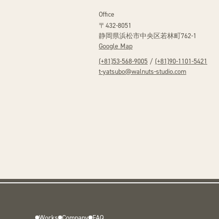
Office
〒432-8051
静岡県浜松市中央区
若林町762-1
Google Map
(+81)53-568-9005
/
(+81)90-1101-5421
t-yatsubo@walnuts-studio.com
Works
Company
FAQ