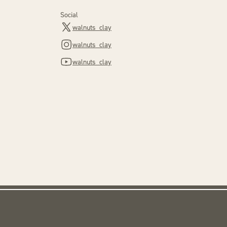
Social
walnuts_clay
walnuts_clay
walnuts_clay