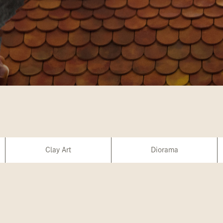
Clay Art
Diorama