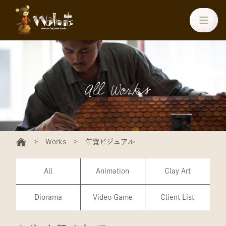
Works
年賀ビジュアル
All
Animation
Clay Art
Diorama
Video Game
Client List