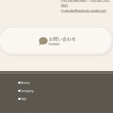
5421
t-yatsubo@walnuts-studio.com
お問い合わせ
Contact
Works
Company
FAQ