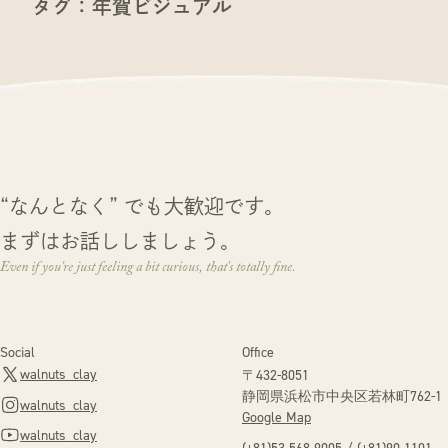
タグ：年賀ビジュアル
“なんとなく” でも大歓迎です。
まずはお話ししましょう。
Even if you're just feeling a bit curious, that's totally fine.
Social
Office
walnuts_clay
〒432-8051
静岡県浜松市中央区
若林町762-1
walnuts_clay
Google Map
walnuts_clay
(+81)53-568-9005
/
(+81)90-1101-