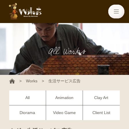
Works
生活サービス広告
All
Animation
Clay Art
Diorama
Video Game
Client List