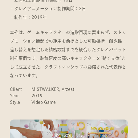
・立体粘土造形 制作期間：10日
・クレイアニメーション制作期間：2日
・制作年：2019年
本作は、ゲームキャラクターの造形再現に留まらず、ストッ
プモーション撮影での運用を前提とした可動機構・耐久性・
差し替えを想定した精密設計までを統合したクレイパペット
制作事例です。装飾密度の高いキャラクターを“動く立体”と
して成立させた、クラフトマンシップの凝縮された代表作と
なっています。
Client
MISTWALKER, Arzest
Year
2019
Style
Video Game