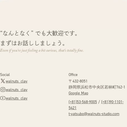
“なんとなく” でも大歓迎です。
まずはお話ししましょう。
Even if you're just feeling a bit curious, that's totally fine.
Social
Office
walnuts_clay
〒432-8051
静岡県浜松市中央区
若林町762-1
walnuts_clay
Google Map
walnuts_clay
(+81)53-568-9005
/
(+81)90-1101-
5421
t-yatsubo@walnuts-studio.com