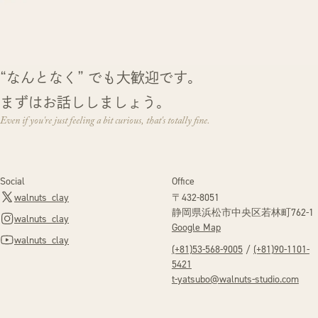
“なんとなく” でも大歓迎です。
まずはお話ししましょう。
Even if you're just feeling a bit curious, that's totally fine.
Social
Office
walnuts_clay
〒432-8051
静岡県浜松市中央区
若林町762-1
walnuts_clay
Google Map
walnuts_clay
(+81)53-568-9005
/
(+81)90-1101-
5421
t-yatsubo@walnuts-studio.com