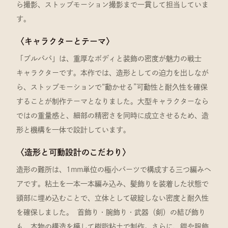
ら撮影、ストップモーション撮影まで一貫して担当していま
す。
〈キャラクターとテーマ〉
「ブルパパ」は、重厚なボディと装飾の密度が魅力の戦士
キャラクターです。本作では、造形としての迫力を出しなが
ら、ストップモーションで“動かせる”可動性と耐久性を確保
することが制作テーマとなりました。大型キャラクターなら
ではの重量感と、細部の精密さを同時に成立させるため、造
形と機構を一体で設計しています。
〈造形と可動設計のこだわり〉
造形の難所は、1mm単位の極小パーツで構成する三つ編みヘ
アです。粘土を一本一本編み込み、髪飾りを装着した状態で
頭部に埋め込むことで、立体として破綻しない密度と耐久性
を確保しました。 首飾り・腕飾り・武器（剣）の結び飾り
も、本物の構造を模して樹脂粘土で制作。さらに、鎧や服飾