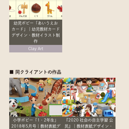
幼児ポピー「あいうえお
カード」｜幼児教材カード
デザイン・教材イラスト制
作
Clay Art
■ 同クライアントの作品
小学ポピー「1・2年生」
『2020 社会の自主学習 公
2018年5月号｜教材表紙デ
民』｜教材表紙デザイン・