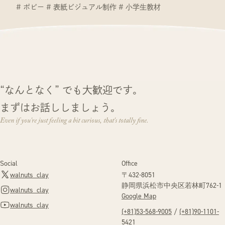
ポピー
表紙ビジュアル制作
小学生教材
“なんとなく” でも大歓迎です。
まずはお話ししましょう。
Even if you're just feeling a bit curious, that's totally fine.
Social
Office
walnuts_clay
〒432-8051
静岡県浜松市中央区
若林町762-1
walnuts_clay
Google Map
walnuts_clay
(+81)53-568-9005
/
(+81)90-1101-
5421