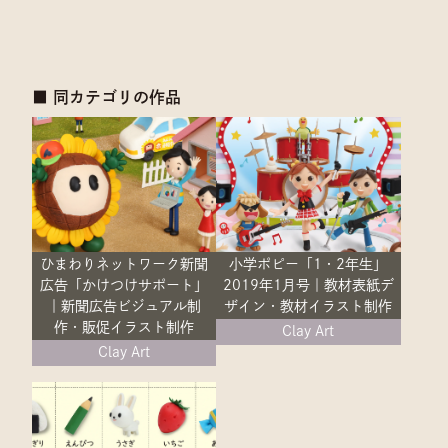
■ 同カテゴリの作品
ひまわりネットワーク新聞
小学ポピー「1・2年生」
広告「かけつけサポート」
2019年1月号｜教材表紙デ
｜新聞広告ビジュアル制
ザイン・教材イラスト制作
作・販促イラスト制作
Clay Art
Clay Art