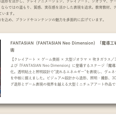
体造形を活かし、クレイアニメーション、クレイアート、ジオラマ、ゲ
ならではの温もり、質感、実在感を活かした表現を追求。教育教材、テ
ています。
力を込め、ブランドやコンテンツの魅力を多面的に広げています。
FANTASIAN（FANTASIAN Neo Dimensio
術
【クレイアート × ゲーム美術 × 大型ジオラマ × 吹きガラス／3Dスキ
よび『FANTASIAN Neo Dimension』に登場するステージ
化。透明粘土と照明設計で“流れるエネルギー”を表現し、ヴェ
を中核に据えました。ビジュアル設計から造形、照明・撮影、3
グ造形とゲーム表現の境界を越える大型ミニチュアアート作品で