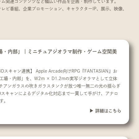
ーム関連コンテンツなど幅広い作品を企画・制作しています。
レビ番組、企業プロモーション、キャラクターIP、展示、映像、
n）「魔導工場・内部」｜ミニチュアジオラマ制作・ゲーム空間美
ャン連携】 Apple Arcade向けRPG『FANTASIAN』お
「魔導工場・内部」を、W2m × D1.2mの実写ジオラマとして立体
ネチアンガラスの吹きガラスタンクが放つ唯一無二の光の揺らぎ
Dスキャンによるデジタル化対応まで一貫して手がけ、アナロ
す。
詳細はこちら