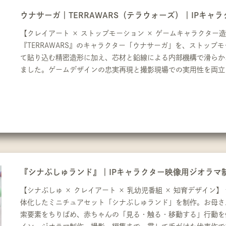
ウナサーガ｜TERRAWARS（テラウォーズ）｜IPキ
【クレイアート × ストップモーション × ゲームキャラクター
『TERRAWARS』のキャラクター「ウナサーガ」を、ストッ
て貼り込む精密造形に加え、芯材と鉛線による内部機構で滑らか
ました。ゲームデザインの忠実再現と撮影現場での実用性を両立
『シナぷしゅランド』｜IPキャラクター映像用ジオラマ
【シナぷしゅ × クレイアート × 乳幼児番組 × 知育デザイ
体化したミニチュアセット「シナぷしゅランド」を制作。お母さ
索要素をちりばめ、赤ちゃんの「見る・触る・移動する」行動を